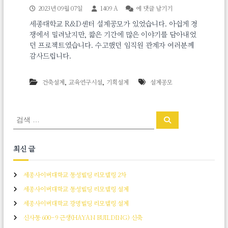
g
세
2023년 09월 07일
1409 A
에 댓글 남기기
n
종
G
세종대학교 R&D센터 설계공모가 있었습니다. 아쉽게 경
대
r
쟁에서 밀려났지만, 짧은 기간에 많은 이야기를 담아내었
학
o
교
던 프로젝트였습니다. 수고했던 임직원 관계자 여러분께
u
R
감사드립니다.
p
&
D
센
,
,
건축설계
교육연구시설
기획설계
설계공모
터
설
계
검
공
검
색
색
모
:
최신 글
세종사이버대학교 동성빌딩 리모델링 2차
세종사이버대학교 동성빌딩 리모델링 설계
세종사이버대학교 광명빌딩 리모델링 설계
신사동 600-9 근생(HAYAN BUILDING) 신축