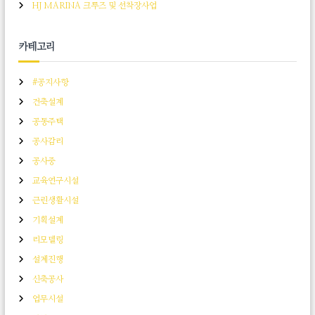
HJ MARINA 크루즈 및 선착장사업
카테고리
#공지사항
건축설계
공동주택
공사감리
공사중
교육연구시설
근린생활시설
기획설계
리모델링
설계진행
신축공사
업무시설