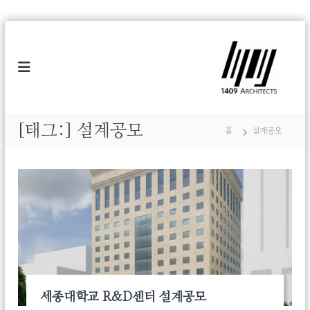
콘
텐
1
H
u
츠
4
m
로
0
a
바
9
n
로
,
A
가
H
r
[태그:]
설계공모
기
y
홈
설계공모
c
p
e
h
r
i
&
t
H
y
e
b
c
r
t
i
d
s
D
e
s
세종대학교 R&D센터 설계공모
i